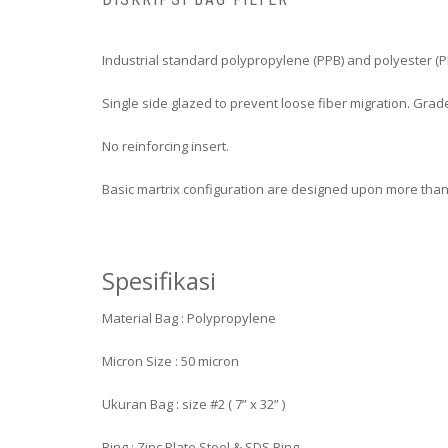
Industrial standard polypropylene (PPB) and polyester (P
Single side glazed to prevent loose fiber migration. Grad
No reinforcing insert.
Basic martrix configuration are designed upon more than 30 
Spesifikasi
Material Bag : Polypropylene
Micron Size : 50 micron
Ukuran Bag : size #2 ( 7” x 32” )
Ring : Zinc Plate Steel & SDS Ring