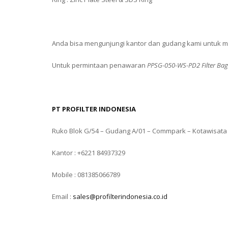
Anda bisa mengunjungi kantor dan gudang kami untuk m
Untuk permintaan penawaran
PPSG-050-WS-PD2 Filter Bag
PT PROFILTER INDONESIA
Ruko Blok G/54 – Gudang A/01 – Commpark – Kotawisata
Kantor : +6221 84937329
Mobile : 081385066789
Email :
sales@profilterindonesia.co.id