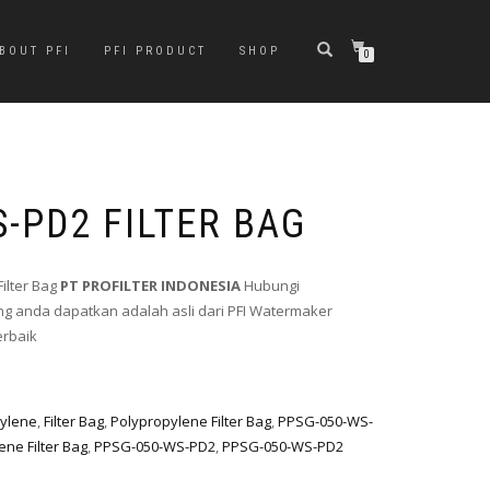
BOUT PFI
PFI PRODUCT
SHOP
0
-PD2 FILTER BAG
ilter Bag
PT PROFILTER INDONESIA
Hubungi
g anda dapatkan adalah asli dari PFI Watermaker
erbaik
pylene
,
Filter Bag
,
Polypropylene Filter Bag
,
PPSG-050-WS-
ne Filter Bag
,
PPSG-050-WS-PD2
,
PPSG-050-WS-PD2