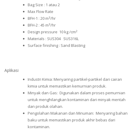
Bag Size : 1 atau 2
Max Flow Rate
3
BFH-1 : 20 m
/hr
3
BFH-2 : 45 m
/hr
2
Design pressure 10 kg /cm
Materials : SUS304 SUS316L
Surface finishing : Sand Blasting
Aplikasi
Industri Kimia: Menyaring partikel-partikel dari cairan
kimia untuk memastikan kemurnian produk.
Minyak dan Gas: Digunakan dalam proses pemurnian
untuk menghilangkan kontaminan dari minyak mentah
dan produk olahan.
Pengolahan Makanan dan Minuman: Menyaring bahan
baku untuk memastikan produk akhir bebas dari
kontaminan.