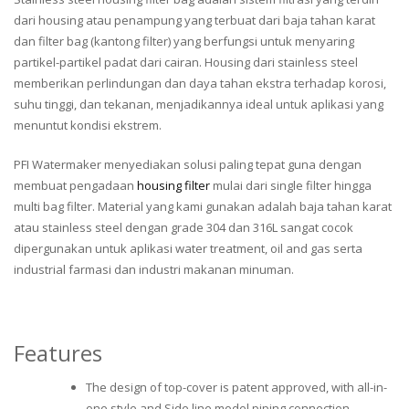
dari housing atau penampung yang terbuat dari baja tahan karat
dan filter bag (kantong filter) yang berfungsi untuk menyaring
partikel-partikel padat dari cairan. Housing dari stainless steel
memberikan perlindungan dan daya tahan ekstra terhadap korosi,
suhu tinggi, dan tekanan, menjadikannya ideal untuk aplikasi yang
menuntut kondisi ekstrem.
PFI Watermaker menyediakan solusi paling tepat guna dengan
membuat pengadaan
housing filter
mulai dari single filter hingga
multi bag filter. Material yang kami gunakan adalah baja tahan karat
atau stainless steel dengan grade 304 dan 316L sangat cocok
dipergunakan untuk aplikasi water treatment, oil and gas serta
industrial farmasi dan industri makanan minuman.
Features
The design of top-cover is patent approved, with all-in-
one style and Side line model piping connection