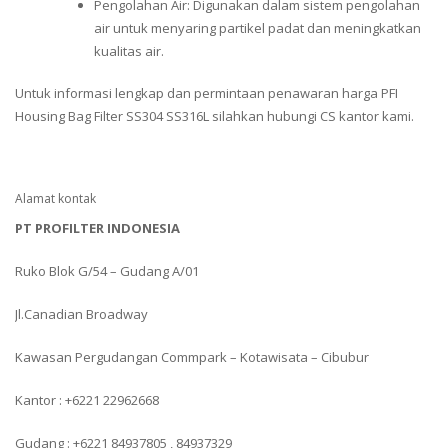
Pengolahan Air: Digunakan dalam sistem pengolahan
air untuk menyaring partikel padat dan meningkatkan
kualitas air.
Untuk informasi lengkap dan permintaan penawaran harga PFI
Housing Bag Filter SS304 SS316L silahkan hubungi CS kantor kami.
Alamat kontak
PT PROFILTER INDONESIA
Ruko Blok G/54 – Gudang A/01
Jl.Canadian Broadway
Kawasan Pergudangan Commpark – Kotawisata – Cibubur
Kantor : +6221 22962668
Gudang : +6221 84937805 , 84937329