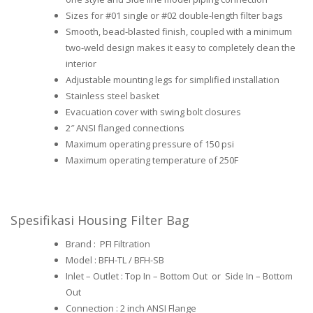
Sizes for #01 single or #02 double-length filter bags
Smooth, bead-blasted finish, coupled with a minimum
two-weld design makes it easy to completely clean the
interior
Adjustable mounting legs for simplified installation
Stainless steel basket
Evacuation cover with swing bolt closures
2″ ANSI flanged connections
Maximum operating pressure of 150 psi
Maximum operating temperature of 250F
Spesifikasi Housing Filter Bag
Brand : PFI Filtration
Model : BFH-TL / BFH-SB
Inlet – Outlet : Top In – Bottom Out or Side In – Bottom
Out
Connection : 2 inch ANSI Flange