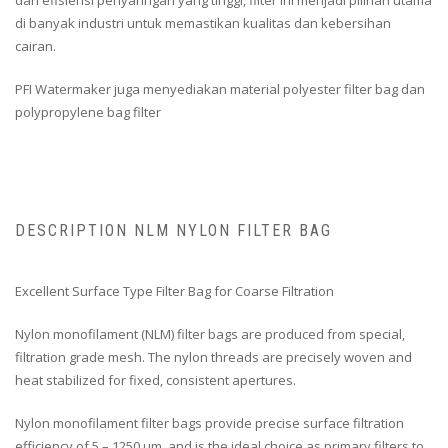
dan efisiensi penyaringan yang tinggi, filter ini menjadi pilihan utama
di banyak industri untuk memastikan kualitas dan kebersihan
cairan.
PFI Watermaker juga menyediakan material polyester filter bag dan
polypropylene bag filter
DESCRIPTION NLM NYLON FILTER BAG
Excellent Surface Type Filter Bag for Coarse Filtration
Nylon monofilament (NLM) filter bags are produced from special,
filtration grade mesh. The nylon threads are precisely woven and
heat stabilized for fixed, consistent apertures.
Nylon monofilament filter bags provide precise surface filtration
efficiency of 5 – 1250 µm, and is the ideal choice as primary filters to