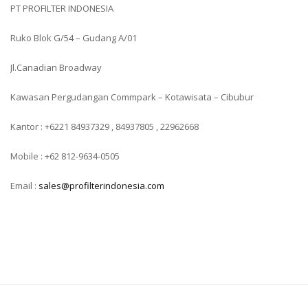
PT PROFILTER INDONESIA
Ruko Blok G/54 – Gudang A/01
Jl.Canadian Broadway
Kawasan Pergudangan Commpark – Kotawisata – Cibubur
Kantor : +6221 84937329 , 84937805 , 22962668
Mobile : +62 812-9634-0505
Email :
sales@profilterindonesia.com