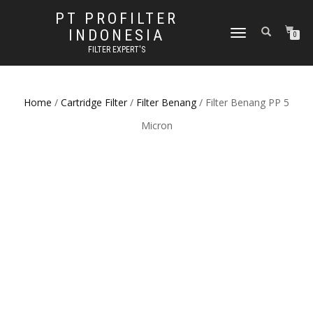
PT PROFILTER
INDONESIA
TOGGLE NAVIGATION
0
FILTER EXPERT'S
Home
/
Cartridge Filter
/
Filter Benang
/ Filter Benang PP 5
Micron