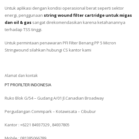
Untuk aplikasi dengan kondisi operasional berat seperti sektor
energi, penggunaan
string wound filter cartridge untuk migas
dan oil & gas
sangat direkomendasikan karena ketahanannya
terhadap TSS tinggi.
Untuk permintaan penawaran PFI Filter Benang PP 5 Micron
Stringwound silahkan hubungi CS kantor kami
Alamat dan kontak
PT PROFILTER INDONESIA
Ruko Blok G/54 – Gudang A/01 Jl.Canadian Broadway
Pergudangan Commpark – Kotawisata – Cibubur
Kantor : +6221 84937329 , 84937805
Mobile : 081385066789